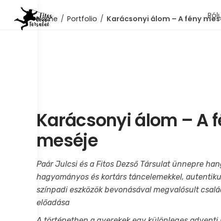
Skip
Ról
to
Home
/
Portfolio
/
Karácsonyi álom – A fény mes
content
Karácsonyi álom – A 
meséje
Paár Julcsi és a Fitos Dezső Társulat ünnepre han
hagyományos és kortárs táncelemekkel, autentik
színpadi eszközök bevonásával megvalósult család
előadása
A történetben a gyerekek egy különleges adventi