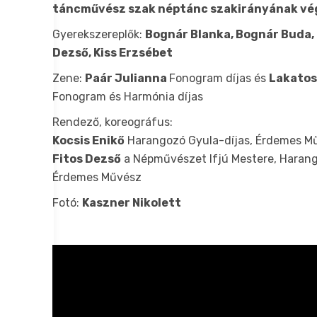
táncművész szak néptánc szakirányának vég
Gyerekszereplők:
Bognár Blanka, Bognár Buda, 
Dezső, Kiss Erzsébet
Zene:
Paár Julianna
Fonogram díjas és
Lakatos
Fonogram és Harmónia díjas
Rendező, koreográfus:
Kocsis Enikő
Harangozó Gyula-díjas, Érdemes M
Fitos Dezső
a Népművészet Ifjú Mestere, Harang
Érdemes Művész
Fotó:
Kaszner Nikolett