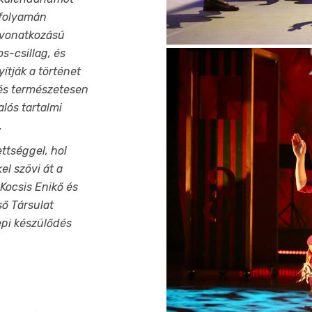
 folyamán
 vonatkozású
s-csillag, és
ítják a történet
 és természetesen
lós tartalmi
.
ttséggel, hol
el szövi át a
 Kocsis Enikő és
ső Társulat
pi készülődés