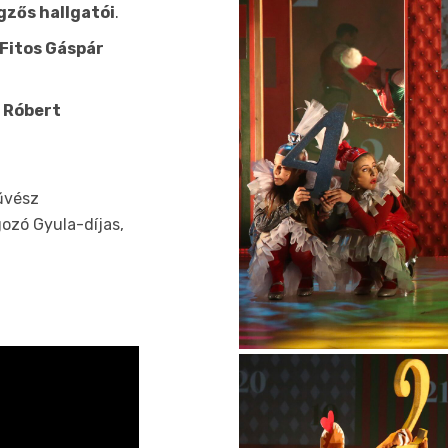
zős hallgatói
.
Fitos Gáspár
 Róbert
űvész
ozó Gyula-díjas,