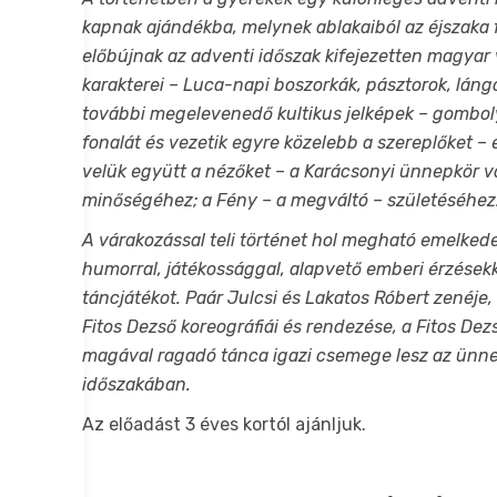
kapnak ajándékba, melynek ablakaiból az éjszaka
előbújnak az adventi időszak kifejezetten magyar
karakterei – Luca-napi boszorkák, pásztorok, lángo
további megelevenedő kultikus jelképek – gomboly
fonalát és vezetik egyre közelebb a szereplőket –
velük együtt a nézőket – a Karácsonyi ünnepkör va
minőségéhez; a Fény – a megváltó – születéséhez
A várakozással teli történet hol megható emelkede
humorral, játékossággal, alapvető emberi érzésekk
táncjátékot. Paár Julcsi és Lakatos Róbert zenéje,
Fitos Dezső koreográfiái és rendezése, a Fitos Dez
magával ragadó tánca igazi csemege lesz az ünne
időszakában.
Az előadást 3 éves kortól ajánljuk.