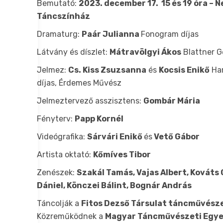
Bemutató:
2023. december 17. 15 és 19 óra – 
Táncszínház
Dramaturg:
Paár Julianna
Fonogram díjas
Látvány és díszlet:
Mátravölgyi Ákos
Blattner G
Jelmez:
Cs. Kiss Zsuzsanna
és
Kocsis Enikő
Har
díjas, Érdemes Művész
Jelmeztervező asszisztens:
Gombár Mária
Fényterv:
Papp Kornél
Videógrafika:
Sárvári Enikő
és
Vető Gábor
Artista oktató:
Kőmíves Tibor
Zenészek:
Szakál Tamás, Vajas Albert, Kováts
Dániel, Könczei Bálint, Bognár András
Táncolják a
Fitos Dezső Társulat táncművész
Közreműködnek a
Magyar Táncművészeti Egy