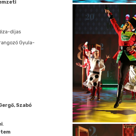
Nemzeti
éza-díjas
angozó Gyula-
 Gergő, Szabó
ei
.
etem