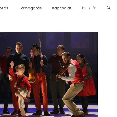
Hu
En
ozás
Támogatás
Kapcsolat