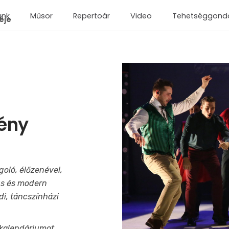
unk
Műsor
Repertoár
Video
Tehetséggond
éje
fény
goló, élőzenével,
us és modern
i, táncszínházi
 kalendáriumot