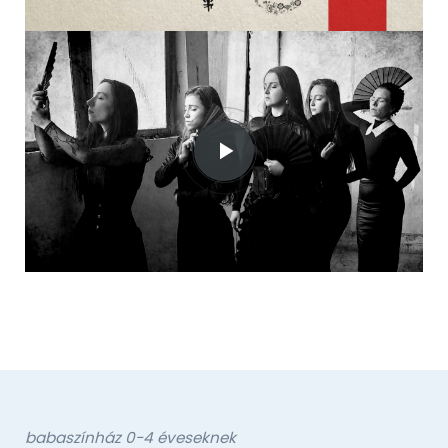
babaszínház 0-4 éveseknek