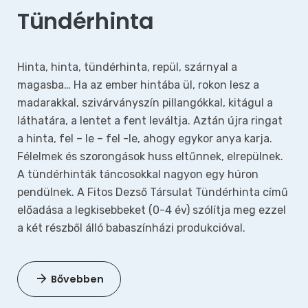
Tündérhinta
Hinta, hinta, tündérhinta, repül, szárnyal a
magasba… Ha az ember hintába ül, rokon lesz a
madarakkal, szivárványszín pillangókkal, kitágul a
láthatára, a lentet a fent leváltja. Aztán újra ringat
a hinta, fel – le – fel -le, ahogy egykor anya karja.
Félelmek és szorongások huss eltűnnek, elrepülnek.
A tündérhinták táncosokkal nagyon egy húron
pendülnek. A Fitos Dezső Társulat Tündérhinta című
előadása a legkisebbeket (0-4 év) szólítja meg ezzel
a két részből álló babaszínházi produkcióval.
Bővebben