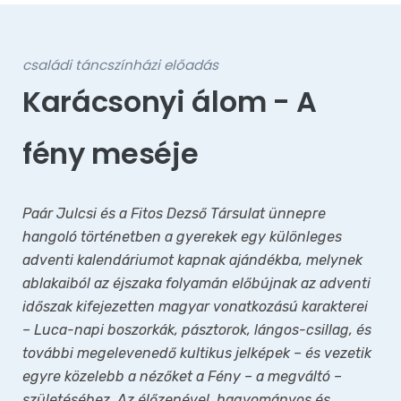
családi táncszínházi előadás
Karácsonyi álom - A
fény meséje
Paár Julcsi és a Fitos Dezső Társulat ünnepre
hangoló történetben a gyerekek egy különleges
adventi kalendáriumot kapnak ajándékba, melynek
ablakaiból az éjszaka folyamán előbújnak az adventi
időszak kifejezetten magyar vonatkozású karakterei
– Luca-napi boszorkák, pásztorok, lángos-csillag, és
további megelevenedő kultikus jelképek – és vezetik
egyre közelebb a nézőket a Fény – a megváltó –
születéséhez. Az élőzenével, hagyományos és