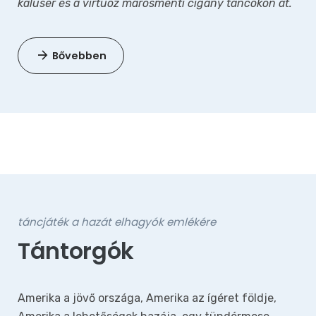
kaluser és a virtuóz marosmenti cigány táncokon át.
Bővebben
táncjáték a hazát elhagyók emlékére
Tántorgók
Amerika a jövő országa, Amerika az ígéret földje,