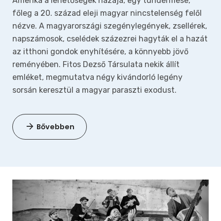
Amerika a lehetőségek hazája, egy tündérmese,
főleg a 20. század eleji magyar nincstelenség felől
nézve. A magyarországi szegénylegények, zsellérek,
napszámosok, cselédek százezrei hagyták el a hazát
az itthoni gondok enyhítésére, a könnyebb jövő
reményében.
Fitos Dezső Társulata nekik állít
emléket, megmutatva négy kivándorló legény
sorsán keresztül a magyar paraszti exodust.
Bővebben