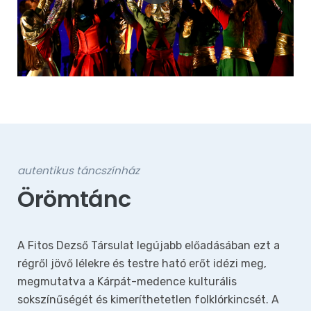
autentikus táncszínház
Örömtánc
A Fitos Dezső Társulat legújabb előadásában ezt a
régről jövő lélekre és testre ható erőt idézi meg,
megmutatva a Kárpát-medence kulturális
sokszínűségét és kimeríthetetlen folklórkincsét. A