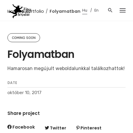
Skip
Hu
En
to
Home
/
Portfolio
/
Folyamatban
content
COMING SOON
Folyamatban
Hamarosan megújult weboldalunkkal találkozhattok!
DATE
október 10, 2017
Share project
Facebook
Twitter
Pinterest