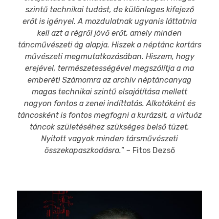
szintű technikai tudást, de különleges kifejező
erőt is igényel. A mozdulatnak ugyanis láttatnia
kell azt a régről jövő erőt, amely minden
táncművészeti ág alapja. Hiszek a néptánc kortárs
művészeti megmutatkozásában. Hiszem, hogy
erejével, természetességével megszólítja a ma
emberét!
Számomra az archív néptáncanyag
magas technikai szintű elsajátítása mellett
nagyon fontos a zenei indíttatás. Alkotóként és
táncosként is fontos megfogni a kurázsit, a virtuóz
táncok születéséhez szükséges belső tüzet.
Nyitott vagyok minden társművészeti
összekapaszkodásra.
” – Fitos Dezső