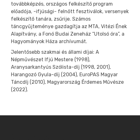
továbbképzés, országos felkészítő program
előadója, -ifjúsági- felnőtt fesztiválok, versenyek
felkészítő tanára, zsűrije. Számos
táncgyűjteménye gazdagítja az MTA, Vitézi Ének
Alapítvány, a Fonó Budai Zeneház “Utolsó óra”, a
Hagyományok Háza archívumát.
Jelentősebb szakmai és állami díjai: A
Népművészet Ifjú Mestere (1998),
Aranysarkantyús Szólista-díj (1998, 2001),
Harangozó Gyula-díj (2004), EuroPAS Magyar
Táncdíj (2010), Magyarország Érdemes Művésze
(2022).
Kapcsolat