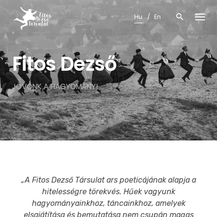
Skip
Hu
En
to
content
Fitos Dezső
JÖVŐNK A HAGYOMÁNY!
„A Fitos Dezső Társulat ars poeticájának alapja a
hitelességre törekvés. Hűek vagyunk
hagyományainkhoz, táncainkhoz, amelyek
elsajátítása és bemutatása nem csupán magas