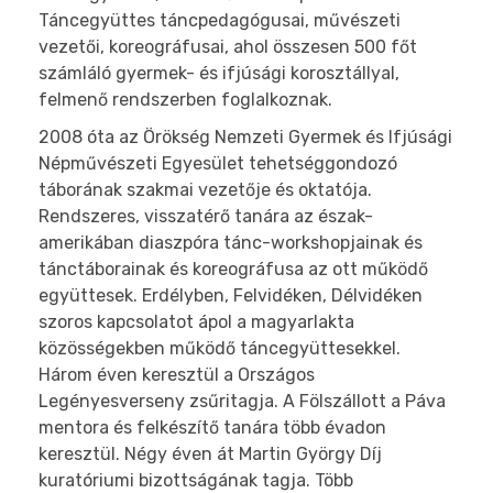
Táncegyüttes táncpedagógusai, művészeti
vezetői, koreográfusai, ahol összesen 500 főt
számláló gyermek- és ifjúsági korosztállyal,
felmenő rendszerben foglalkoznak.
2008 óta az Örökség Nemzeti Gyermek és Ifjúsági
Népművészeti Egyesület tehetséggondozó
táborának szakmai vezetője és oktatója.
Rendszeres, visszatérő tanára az észak-
amerikában diaszpóra tánc-workshopjainak és
tánctáborainak és koreográfusa az ott működő
együttesek. Erdélyben, Felvidéken, Délvidéken
szoros kapcsolatot ápol a magyarlakta
közösségekben működő táncegyüttesekkel.
H
árom éven keresztül a Országos
Legényesverseny zsűritagja. A Fölszállott a Páva
mentora és felkészítő tanára több évadon
keresztül. Négy éven át Martin György Díj
kuratóriumi bizottságának tagja. Több