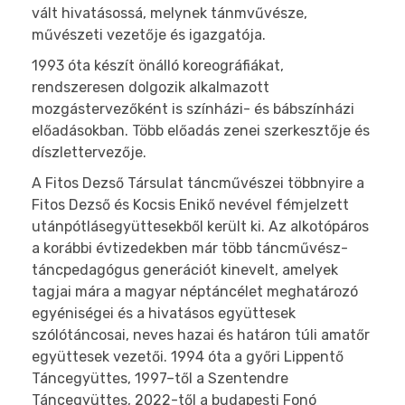
vált hivatásossá, melynek tánmvűvésze,
művészeti vezetője és igazgatója.
1993 óta készít önálló koreográfiákat,
rendszeresen dolgozik alkalmazott
mozgástervezőként is színházi- és bábszínházi
előadásokban. Több előadás zenei szerkesztője és
díszlettervezője.
A Fitos Dezső Társulat táncművészei többnyire a
Fitos Dezső és Kocsis Enikő nevével fémjelzett
utánpótlásegyüttesekből került ki. Az alkotópáros
a korábbi évtizedekben már több táncművész-
táncpedagógus generációt kinevelt, amelyek
tagjai mára a magyar néptáncélet meghatározó
egyéniségei és a hivatásos együttesek
szólótáncosai, neves hazai és határon túli amatőr
együttesek vezetői.
1994 óta a győri Lippentő
Táncegyüttes, 1997–től a Szentendre
Táncegyüttes, 2022-től a budapesti Fonó